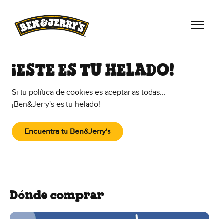
Saltar al contenido principal
Saltar al pie de página
¡ESTE ES TU HELADO!
Si tu política de cookies es aceptarlas todas...
¡Ben&Jerry's es tu helado!
Encuentra tu Ben&Jerry's
Dónde comprar