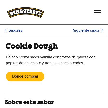
Saltar al contenido principal
Saltar al pie de página
Siguiente sabor
Sabores
Cookie Dough
Helado crema sabor vainilla con trozos de galleta con
pepitas de chocolate y trocitos chocolateados.
Dónde comprar
Sobre este sabor